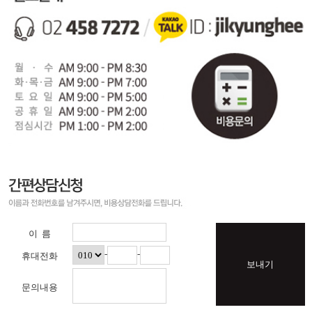
이 름
-
-
휴대전화
보내기
문의내용