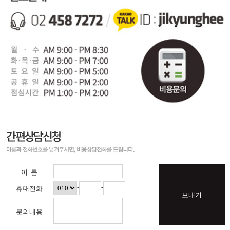
이 름
-
-
휴대전화
보내기
문의내용