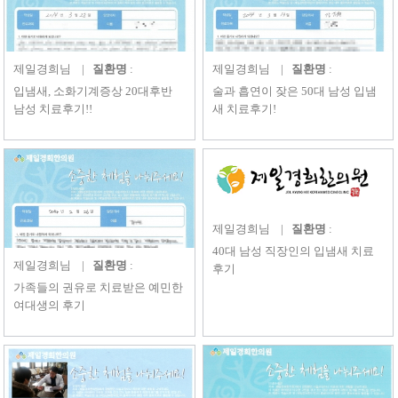
제일경희
님 |
질환명
:
제일경희
님 |
질환명
:
입냄새, 소화기계증상 20대후반
술과 흡연이 잦은 50대 남성 입냄
남성 치료후기!!
새 치료후기!
제일경희
님 |
질환명
:
40대 남성 직장인의 입냄새 치료
제일경희
님 |
질환명
:
후기
가족들의 권유로 치료받은 예민한
여대생의 후기