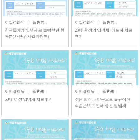
제일경희
님 |
질환명
:
제일경희
님 |
질환명
:
친구들에게 입냄새로 놀림받던 환
20대 학생의 입냄새, 아토피 치료
자분(사진/검사결과첨부)
후기
제일경희
님 |
질환명
:
제일경희
님 |
질환명
:
50대 여성 입냄새 치료후기
잦은 회식과 야근으로 불규칙한
식습관으로 인해 생긴 입냄새