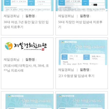
제일경희
님 |
질환명
:
제일경희
님 |
질환명
:
30대 여성, 5년 동안 앓고 있던 입
50대 직장인 여성 입냄새 치료후
냄새 치료후기
기
제일경희
님 |
질환명
:
[치료사례] 대학강사, 여, 38세, 조
제일경희
님 |
질환명
:
**님 치료사례
고3 수험생 딸 입냄새 후기