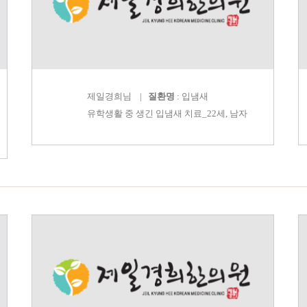
제일경희
님 |
질환명
: 입냄새
유학생활 중 생긴 입냄새 치료_22세, 남자