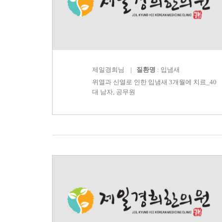
제일경희
님 |
질환명
: 입냄새
위열과 신열로 인한 입냄새 3개월에 치료_40
대 남자, 공무원