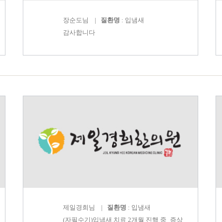
장순도
님 |
질환명
: 입냄새
감사합니다
제일경희
님 |
질환명
: 입냄새
(자필수기)입냄새 치료 2개월 진행 중_증상