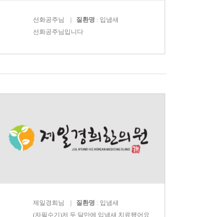
선화공주
님 |
질환명
: 입냄새
선화공주님입니다
제일경희
님 |
질환명
: 입냄새
(자필수기)저 두 달만에 입냄새 치료됐어요