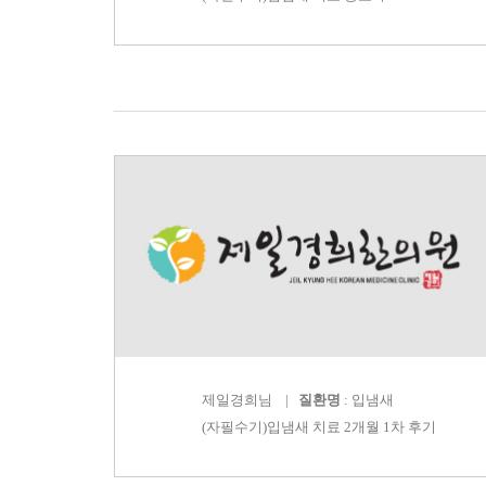
제일경희
님 |
질환명
: 입냄새
(자필수기)입냄새 치료 2개월 1차 후기