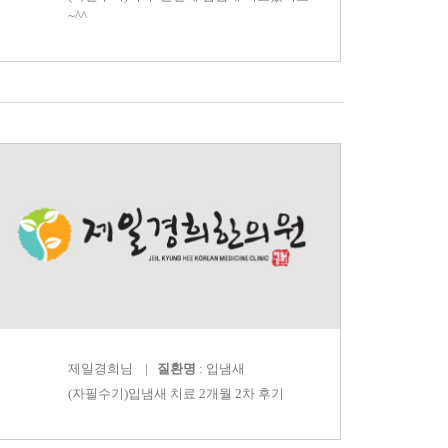
~^^
제일경희
님 |
질환명
: 입냄새
(자필수기)입냄새 치료 2개월 2차 후기