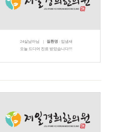
24살남아
님 |
질환명
: 입냄새
오늘 드디어 진료 받았습니다!!!