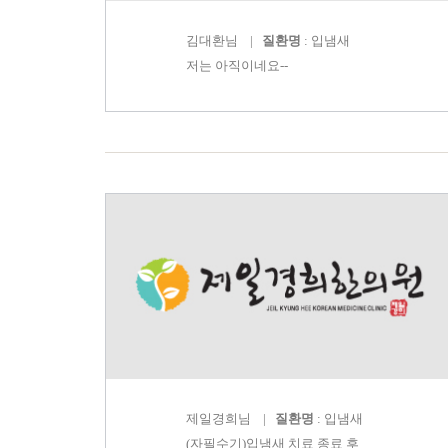
김대환
님 |
질환명
: 입냄새
저는 아직이네요--
제일경희
님 |
질환명
: 입냄새
(자필수기)입냄새 치료 종료 후