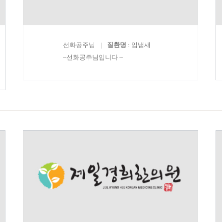
선화공주
님 |
질환명
: 입냄새
~선화공주님입니다 ~