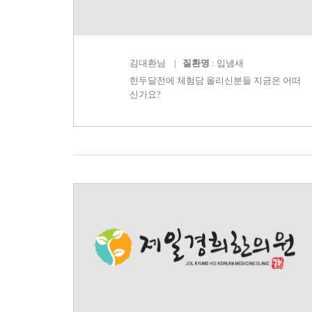
김대환
님 |
질환명
: 입냄새
한두달전에 체험담 올리신분들 지금은 어떠
신가요?