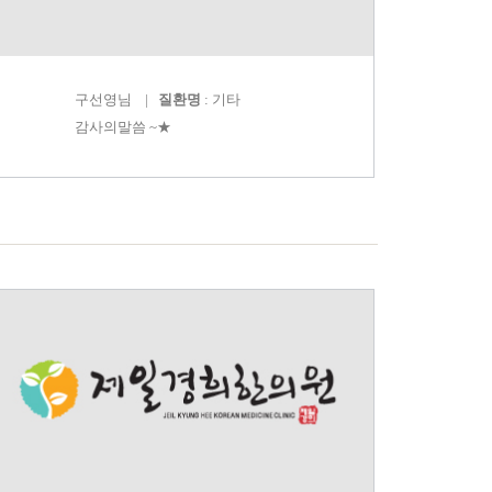
구선영
님 |
질환명
: 기타
감사의말씀 ~★