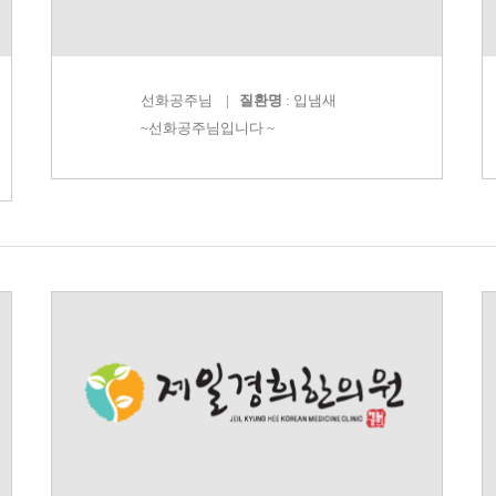
선화공주
님 |
질환명
: 입냄새
~선화공주님입니다 ~