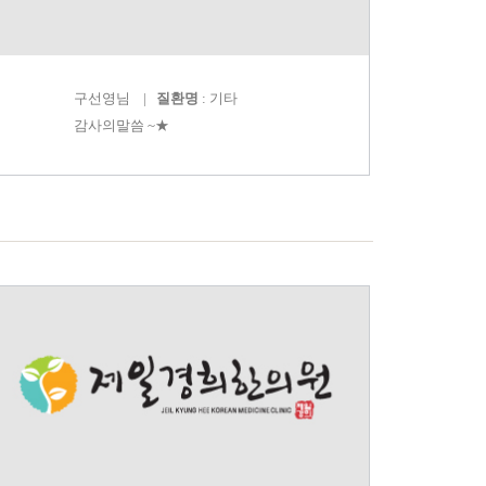
구선영
님 |
질환명
: 기타
감사의말씀 ~★