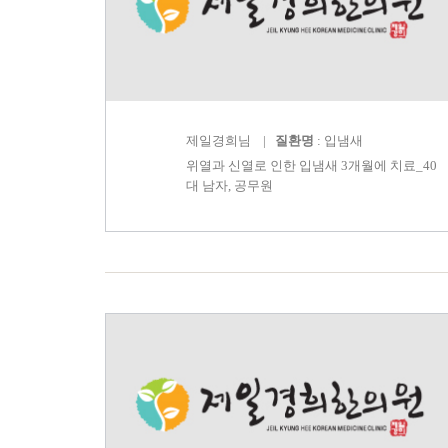
제일경희
님 |
질환명
: 입냄새
위열과 신열로 인한 입냄새 3개월에 치료_40
대 남자, 공무원