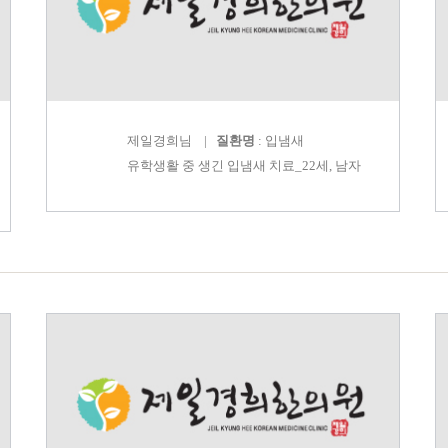
제일경희
님 |
질환명
: 입냄새
유학생활 중 생긴 입냄새 치료_22세, 남자