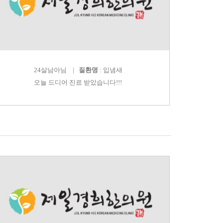
24살남아
님 |
질환명
: 입냄새
오늘 드디어 진료 받았습니다!!!