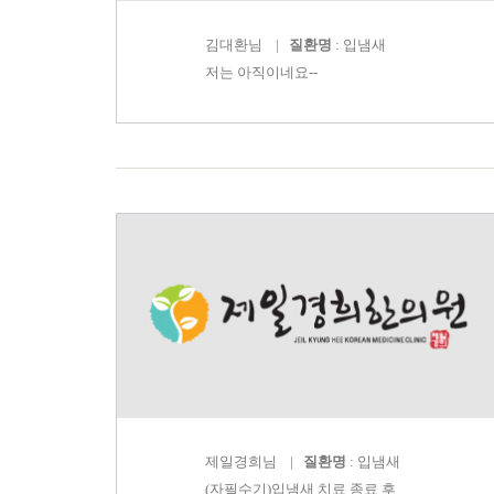
김대환
님 |
질환명
: 입냄새
저는 아직이네요--
제일경희
님 |
질환명
: 입냄새
(자필수기)입냄새 치료 종료 후