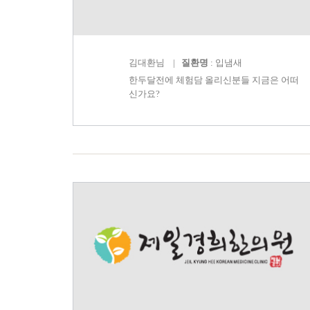
김대환
님 |
질환명
: 입냄새
한두달전에 체험담 올리신분들 지금은 어떠
신가요?