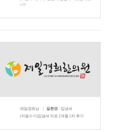
~^^
제일경희
님 |
질환명
: 입냄새
(자필수기)입냄새 치료 2개월 2차 후기