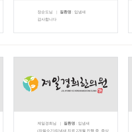
장순도
님 |
질환명
: 입냄새
감사합니다
제일경희
님 |
질환명
: 입냄새
(자필수기)입냄새 치료 2개월 진행 중_증상