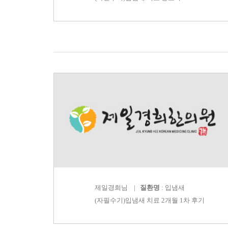
제일경희
님 |
질환명
: 입냄새
(자필수기)입냄새 치료 2개월 1차 후기