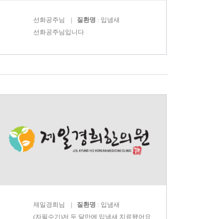
선화공주
님 |
질환명
: 입냄새
선화공주님입니다
제일경희
님 |
질환명
: 입냄새
(자필수기)저 두 달만에 입냄새 치료됐어요