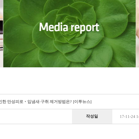
인한 만성피로‧입냄새·구취 제거방법은? [이투뉴스]
작성일
17-11-24 1