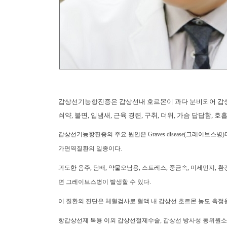
갑상선기능항진증은 갑상선내 호르몬이 과다 분비되어 갑상선 중
쇠약, 불면, 입냄새, 근육 경련, 구취, 더위, 가슴 답답함
갑상선기능항진증의 주요 원인은 Graves disease(그레이브
가면역질환의 일종이다.
과도한 음주, 담배, 약물오남용, 스트레스, 중금속, 미세먼지,
면 그레이브스병이 발생할 수 있다.
이 질환의 진단은 체혈검사로 혈액 내 갑상선 호르몬 농도 측정
항갑상선제 복용 이외 갑상선절제수술, 갑상선 방사성 동위원소 