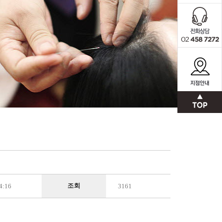
조회
4:16
3161