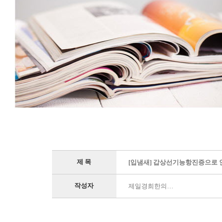
제 목
[입냄새] 갑상선기능항진증으로 
작성자
제일경희한의…