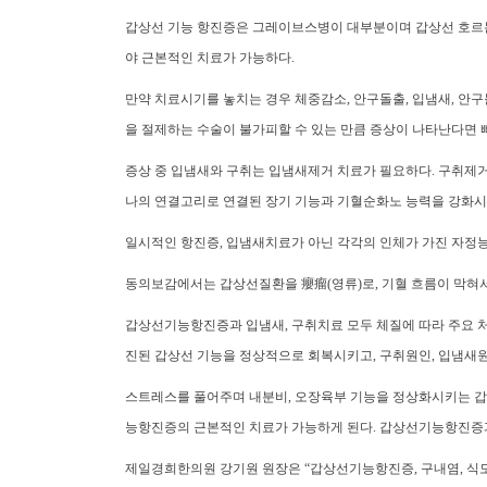
갑상선 기능 항진증은 그레이브스병이 대부분이며 갑상선 호르몬 
야 근본적인 치료가 가능하다.
만약 치료시기를 놓치는 경우 체중감소, 안구돌출, 입냄새, 안구돌
을 절제하는 수술이 불가피할 수 있는 만큼 증상이 나타난다면 
증상 중 입냄새와 구취는 입냄새제거 치료가 필요하다. 구취제
나의 연결고리로 연결된 장기 기능과 기혈순화노 능력을 강화시켜
일시적인 항진증, 입냄새치료가 아닌 각각의 인체가 가진 자정
동의보감에서는 갑상선질환을 癭瘤(영류)로, 기혈 흐름이 막혀서
갑상선기능항진증과 입냄새, 구취치료 모두 체질에 따라 주요 처
진된 갑상선 기능을 정상적으로 회복시키고, 구취원인, 입냄새원
스트레스를 풀어주며 내분비, 오장육부 기능을 정상화시키는 갑
능항진증의 근본적인 치료가 가능하게 된다. 갑상선기능항진증과
제일경희한의원 강기원 원장은 “갑상선기능항진증, 구내염, 식도