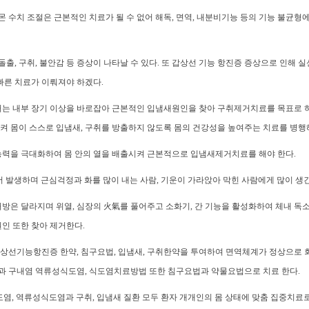
수치 조절은 근본적인 치료가 될 수 없어 해독, 면역, 내분비기능 등의 기능 불균형
출, 구취, 불안감 등 증상이 나타날 수 있다. 또 갑상선 기능 항진증 증상으로 인해 실신
빠른 치료가 이뤄져야 하겠다.
거는 내부 장기 이상을 바로잡아 근본적인 입냄새원인을 찾아 구취제거치료를 목표로 
 몸이 스스로 입냄새, 구취를 방출하지 않도록 몸의 건강성을 높여주는 치료를 병행
능력을 극대화하여 몸 안의 열을 배출시켜 근본적으로 입냄새제거치료를 해야 한다.
 발생하며 근심걱정과 화를 많이 내는 사람, 기운이 가라앉아 막힌 사람에게 많이 생
방은 달라지며 위열, 심장의 火氣를 풀어주고 소화기, 간 기능을 활성화하여 체내 독
인 또한 찾아 제거한다.
상선기능항진증 한약, 침구요법, 입냄새, 구취한약을 투여하여 면역체계가 정상으로
 구내염 역류성식도염, 식도염치료방법 또한 침구요법과 약물요법으로 치료 한다.
염, 역류성식도염과 구취, 입냄새 질환 모두 환자 개개인의 몸 상태에 맞춤 집중치료