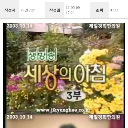
11-05-09
작성자
제일경희
작성일
조회
4723
17:21